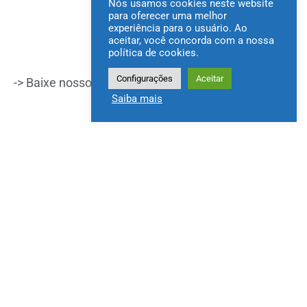
Nós usamos cookies neste website
para oferecer uma melhor
experiência para o usuário. Ao
aceitar, você concorda com a nossa
política de cookies.
Configurações
Aceitar
-> Baixe nosso app na
Play Store
e
App Store
!
Saiba mais