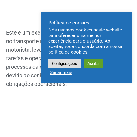
Política de cookies
Nós usamos cookies neste website
Este é um exemplo prático de como a tecnologia
para oferecer uma melhor
no transporte rodoviário facilita o trabalho do
experiência para o usuário. Ao
aceitar, você concorda com a nossa
motorista, levando sintonia à organização de suas
política de cookies.
tarefas e operações, mantendo tudo dentro dos
Configurações
Aceitar
processos da empresa e se prevenindo de riscos,
Saiba mais
devido ao conhecimento antecipado de suas
obrigações operacionais.