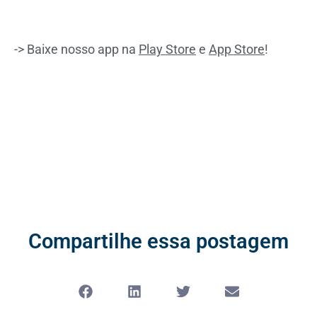
-> Baixe nosso app na
Play Store
e
App Store
!
Compartilhe essa postagem